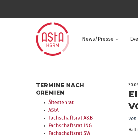
News/Presse
Ev
TERMINE NACH
30.0
E
GREMIEN
Ältestenrat
V
AStA
Fachschaftsrat A&B
von
Fachschaftsrat ING
Hall
Fachschaftsrat SW