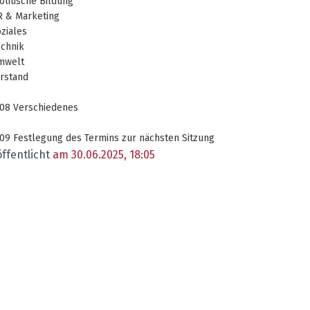
olitische Bildung
R & Marketing
oziales
echnik
Umwelt
orstand
08 Verschiedenes
09 Festlegung des Termins zur nächsten Sitzung
ffentlicht
am 30.06.2025, 18:05