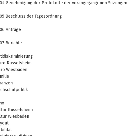
04 Genehmigung der Protokolle der vorangegangenen Sitzungen
05 Beschluss der Tagesordnung
06 Anträge
07 Berichte
ntidiskriminierung
üro Rüsselsheim
üro Wiesbaden
milie
inanzen
ochschulpolitik
ino
ultur Rüsselsheim
ultur Wiesbaden
ayout
bilität