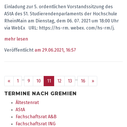
Einladung zur 5. ordentlichen Vorstandssitzung des
AStA des 51. Studierendenparlaments der Hochschule
RheinMain am Dienstag, dem 06. 07. 2021 um 18:00 Uhr
via WebEx URL: https://hs-rm. webex. com/hs-rm/j.
mehr lesen
Veröffentlicht
am 29.06.2021, 16:57
...
...
zurück
vor
«
1
9
10
11
12
13
16
»
TERMINE NACH GREMIEN
Ältestenrat
AStA
Fachschaftsrat A&B
Fachschaftsrat ING