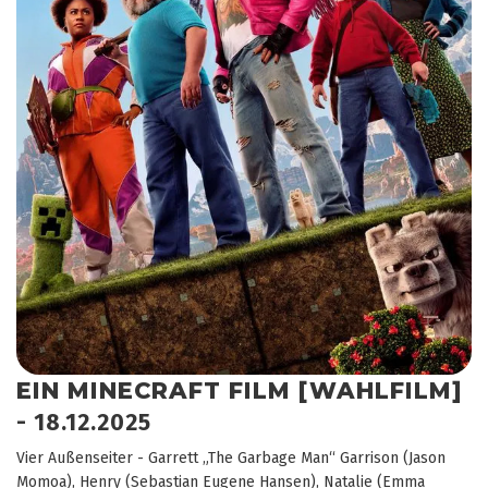
EIN MINECRAFT FILM [WAHLFILM]
- 18.12.2025
Vier Außenseiter - Garrett „The Garbage Man“ Garrison (Jason
Momoa), Henry (Sebastian Eugene Hansen), Natalie (Emma